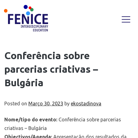
Skip
Conferência sobre
to
parcerias criativas –
content
Bulgária
Posted on
Março 30, 2023
by
ekostadinova
Nome/tipo do evento:
Conferência sobre parcerias
criativas – Bulgária
Objectivos/Agenda:
Apresentação dos resultados da