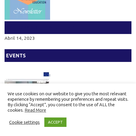
SAIU O 4º BOLETIM DA FENICE
Abril 14, 2023
EVENTS
We use cookies on our website to give you the most relevant
experience by remembering your preferences and repeat visits.
By clicking “Accept”, you consent to the use of ALL the
cookies.
Read More
Cookie settings
1ª REUNIÃO DE PARCEIROS
ACCEPT
Novembro 30, 2020