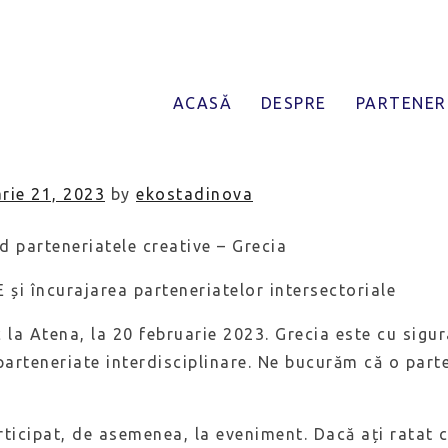
ța privind parteneriatele c
ACASĂ
DESPRE
PARTENER
rie 21, 2023
by
ekostadinova
d parteneriatele creative – Grecia
 și încurajarea parteneriatelor intersectoriale
 la Atena, la 20 februarie 2023. Grecia este cu sigura
 parteneriate interdisciplinare. Ne bucurăm că o part
rticipat, de asemenea, la eveniment. Dacă ați ratat c