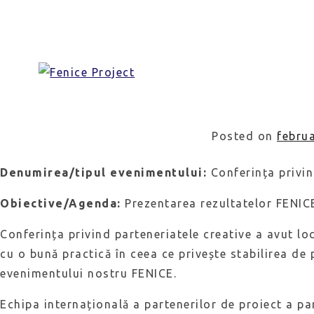
Skip
Conferin
to
Grecia
content
Posted on
februa
Denumirea/tipul evenimentului:
Conferința privin
Obiective/Agenda:
Prezentarea rezultatelor FENICE
Conferința privind parteneriatele creative a avut loc
cu o bună practică în ceea ce privește stabilirea de
evenimentului nostru FENICE.
Echipa internațională a partenerilor de proiect a pa