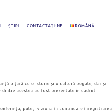
reative –
I
ȘTIRI
CONTACTAȚI-NE
ROMÂNĂ
nță o țară cu o istorie și o cultură bogate, dar și
e dintre acestea au fost prezentate în cadrul
onferința, puteți viziona în continuare înregistrarea