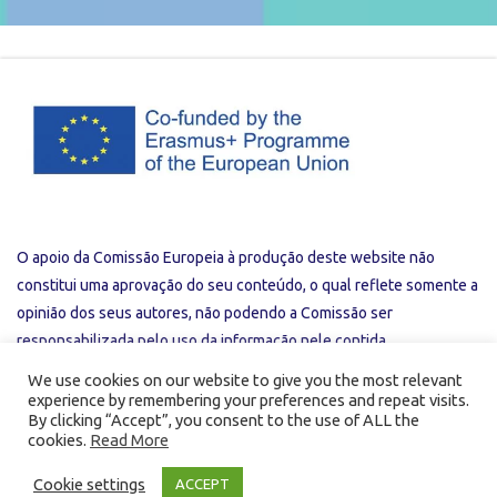
O apoio da Comissão Europeia à produção deste website não
constitui uma aprovação do seu conteúdo, o qual reflete somente a
opinião dos seus autores, não podendo a Comissão ser
responsabilizada pelo uso da informação nele contida.
We use cookies on our website to give you the most relevant
experience by remembering your preferences and repeat visits.
Privacy Policy
Useful Links
By clicking “Accept”, you consent to the use of ALL the
cookies.
Read More
Cookie settings
ACCEPT