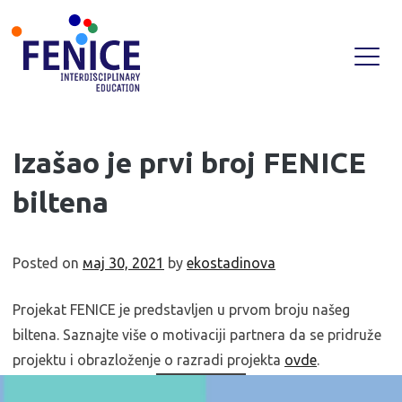
Skip
Izašao je prvi broj FENICE
to
biltena
content
Posted on
мај 30, 2021
by
ekostadinova
Projekat FENICE je predstavljen u prvom broju našeg
biltena. Saznajte više o motivaciji partnera da se pridruže
projektu i obrazloženje o razradi projekta
ovde
.