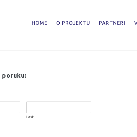
rajte nas
HOME
O PROJEKTU
PARTNERI
 poruku:
Last