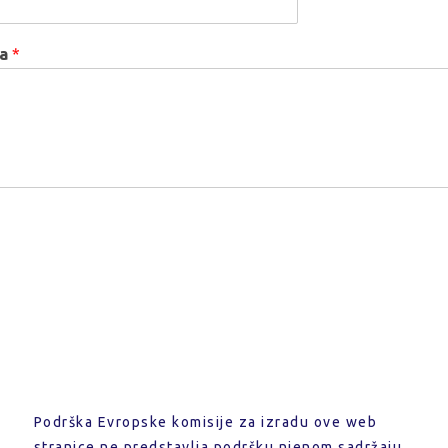
ka
*
Podrška Evropske komisije za izradu ove web
stranice ne predstavlja podršku njenom sadržaju