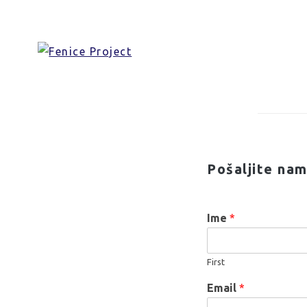
Skip
Kontakti
to
content
Pošaljite nam
Ime
*
First
Email
*