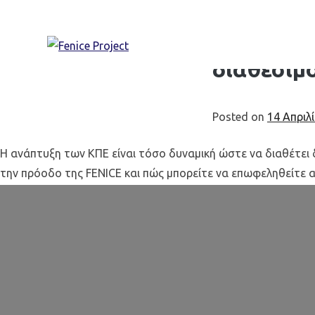
Skip
Το 4ο ενη
to
διαθέσιμ
content
Posted on
14 Απριλ
Η ανάπτυξη των ΚΠΕ είναι τόσο δυναμική ώστε να διαθέτει δ
την πρόοδο της FENICE και πώς μπορείτε να επωφεληθείτε α