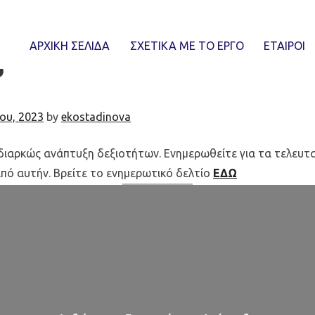
μερωτικό δελτίο της FENICE ε
ΑΡΧΙΚΗ ΣΕΛΙΔΑ
ΣΧΕΤΙΚΆ ΜΕ ΤΟ ΈΡΓΟ
ΕΤΑΙΡΟΙ
ο
ίου, 2023
by
ekostadinova
ιαρκώς ανάπτυξη δεξιοτήτων. Ενημερωθείτε για τα τελευταία
πό αυτήν. Βρείτε το ενημερωτικό δελτίο
ΕΔΩ