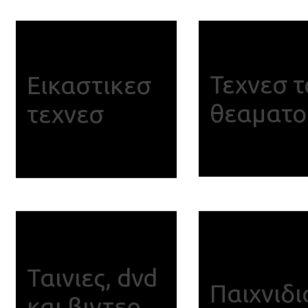
Τεχνεσ 
Εικαστικεσ
θεαματο
τεχνεσ
Ταινιες, dvd
Παιχνιδι
και βιντεο