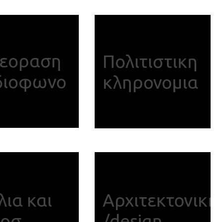
λεοραση
Πολιτιστικη
διοφωνο
κληρονομια
λια και
Αρχιτεκτονικη
ποσ
/design