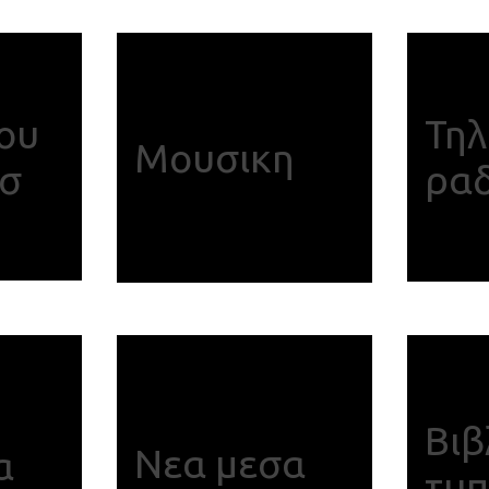
του
Τη
Μουσικη
σ
ρα
Βιβ
Νεα μεσα
α
τυ