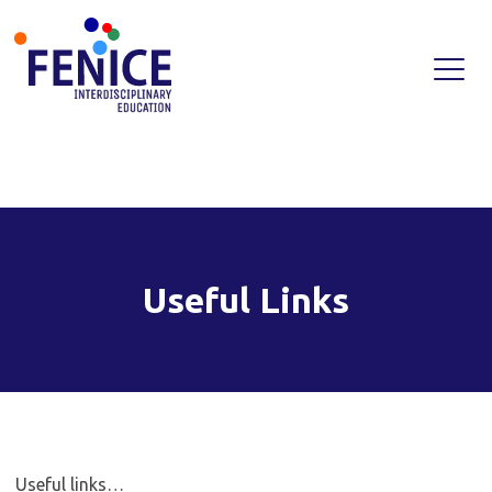
Skip
to
content
Useful Links
Useful links…