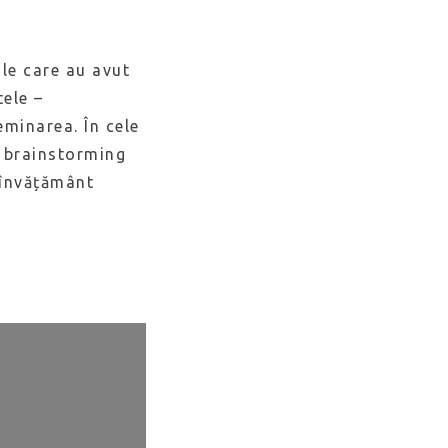
.
ile care au avut
ele –
eminarea. În cele
n brainstorming
e învățământ