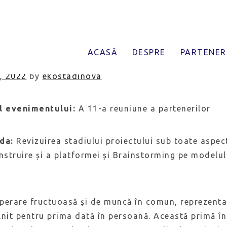
zecea reuniune a parteneri
ACASĂ
DESPRE
PARTENER
6, 2022
by
ekostadinova
l evenimentului:
A 11-a reuniune a partenerilor
nda:
Revizuirea stadiului proiectului sub toate aspect
nstruire și a platformei și Brainstorming pe modelul
perare fructuoasă și de muncă în comun, reprezentan
lnit pentru prima dată în persoană. Această primă în