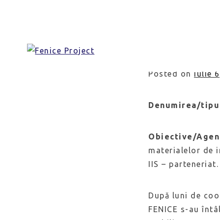
Skip
A unspre
to
content
Posted on
iulie 
Denumirea/tipu
Obiective/Age
materialelor de i
IIS – parteneriat.
După luni de coo
FENICE s-au întâ