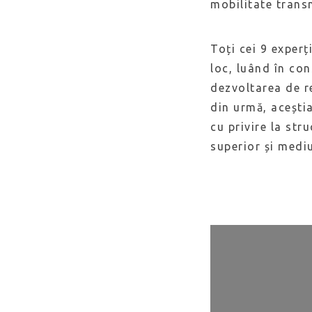
mobilitate transn
Toți cei 9 experț
loc, luând în co
dezvoltarea de r
din urmă, aceștia
cu privire la str
superior și mediu