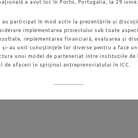
ațională a avut loc în Porto, Portugalia, la 29 iunie
i au participat în mod activ la prezentările și discuți
nsiderare implementarea proiectului sub toate aspect
ezultate, implementarea financiară, evaluarea și dis
 și-au unit cunoștințele lor diverse pentru a face u
uctura unui model de parteneriat între instituțiile d
l de afaceri în sprijinul antreprenoriatului în ICC.