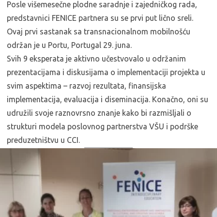
Posle višemesečne plodne saradnje i zajedničkog rada,
predstavnici FENICE partnera su se prvi put lično sreli.
Ovaj prvi sastanak sa transnacionalnom mobilnošću
održan je u Portu, Portugal 29. juna.
Svih 9 eksperata je aktivno učestvovalo u održanim
prezentacijama i diskusijama o implementaciji projekta u
svim aspektima – razvoj rezultata, finansijska
implementacija, evaluacija i diseminacija. Konačno, oni su
udružili svoje raznovrsno znanje kako bi razmišljali o
strukturi modela poslovnog partnerstva VŠU i podrške
preduzetništvu u CCI.