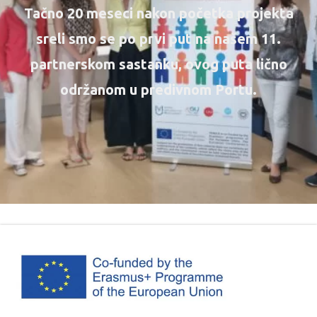
Tačno 20 meseci nakon početka projekta
sreli smo se po prvi put na našem 11.
partnerskom sastanku, ovog puta lično
održanom u predivnom Portu.