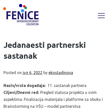
Skip
Jedanaesti partnerski
to
sastanak
content
Posted on
јул 6, 2022
by
ekostadinova
Naziv/vrsta događaja:
11. sastanak partnera
Ciljevi/Dnevni red:
Pregled statusa projekta u svim
aspektima. Finalizacija materijala i platforme za obuku i
Brainstorming na VŠU – model partnerstva