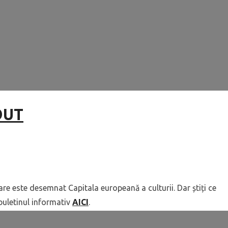
 OUT
care este desemnat Capitala europeană a culturii. Dar știți ce
 buletinul informativ
AICI
.