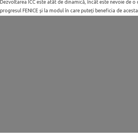
Dezvoltarea ICC este atât de dinamică, încât este nevoie de o d
progresul FENICE și la modul în care puteți beneficia de acesta