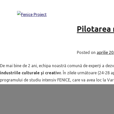
Skip
Categori
to
content
Pilotarea
Posted on
aprilie 2
De mai bine de 2 ani, echipa noastră comună de experți a dez
industriile culturale și creativ
e. În zilele următoare (24-28 a
programului de studiu intensiv FENICE, care va avea loc la Varn