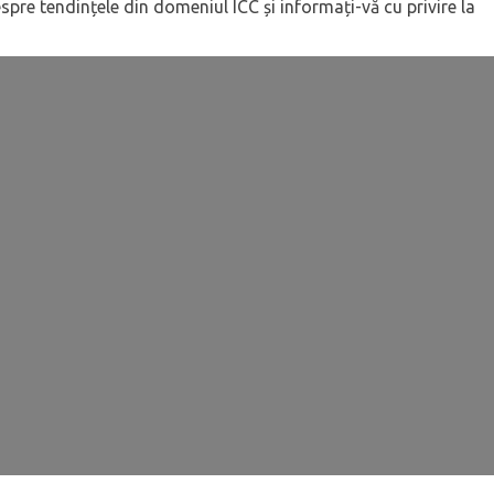
pre tendințele din domeniul ICC și informați-vă cu privire la