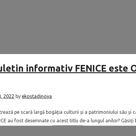
buletin informativ FENICE este
8, 2022
by
ekostadinova
rează pe scară largă bogăția culturii și a patrimoniului său și 
NICE au fost desemnate cu acest titlu de-a lungul anilor? Găsiți