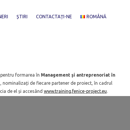
NERI
ȘTIRI
CONTACTAȚI-NE
ROMÂNĂ
 pentru formarea în
Management și antreprenoriat în
, nominalizați de fiecare partener de proiect, în cadrul
icia de el și accesând
www.training.fenice-project.eu
.