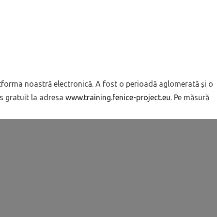
atforma noastră electronică. A fost o perioadă aglomerată și o
es gratuit la adresa
www.training.fenice-project.eu
. Pe măsură