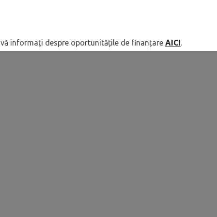
ă vă informați despre oportunitățile de finanțare
AICI
.