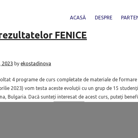
e:
Știri
ACASĂ
DESPRE
PARTE
 rezultatelor FENICE
0, 2023
by
ekostadinova
voltat 4 programe de curs completate de materiale de formare
prilie 2023) vom testa aceste evoluții cu un grup de 15 studenți
a, Bulgaria. Dacă sunteți interesat de acest curs, puteți benef