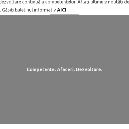
ezvoltare continuă a competențelor. Aflați ultimele noutăți des
. Găsiți buletinul informativ
AICI
Competențe. Afaceri. Dezvoltare.