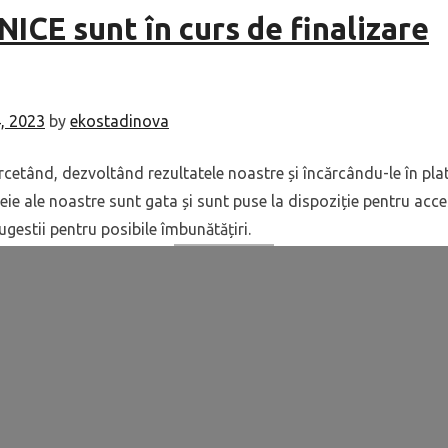
ENICE sunt în curs de finalizare
, 2023
by
ekostadinova
rcetând, dezvoltând rezultatele noastre și încărcându-le în pl
eie ale noastre sunt gata și sunt puse la dispoziție pentru acc
gestii pentru posibile îmbunătățiri.