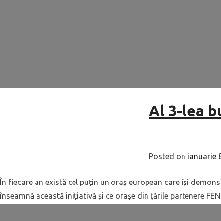
Al 3-lea 
Posted on
ianuarie 
În fiecare an există cel puțin un oraș european care își demonst
înseamnă această inițiativă și ce orașe din țările partenere FE