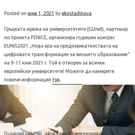
Posted on
юни 1, 2021
by
ekostadinova
Гръцката мрежа на университетите (GUnet), партньор
по проекта FENICE, организира годишен конгрес
EUNIS2021 „Нова ера на предизвикателствата на
цифровата трансформация за висшето образование“
на 9-11 юни 2021 г. Той е отворен за всички
европейски университети! Можете да намерите
повече информация
тук
.
Годишен конгрес „Нова ера на предизвикателствата