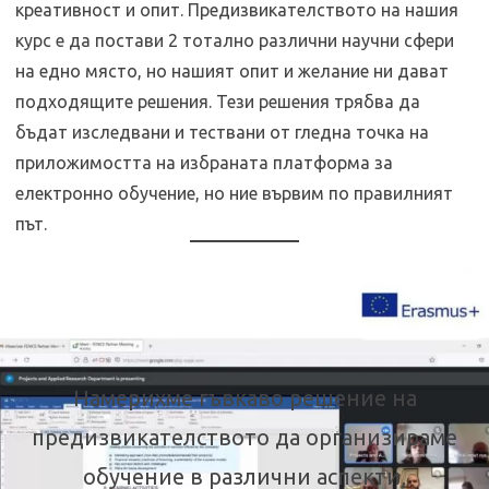
креативност и опит. Предизвикателството на нашия
курс е да постави 2 тотално различни научни сфери
на едно място, но нашият опит и желание ни дават
подходящите решения. Тези решения трябва да
бъдат изследвани и тествани от гледна точка на
приложимостта на избраната платформа за
електронно обучение, но ние вървим по правилният
път.
Намерихме гъвкаво решение на
предизвикателството да организираме
обучение в различни аспекти,