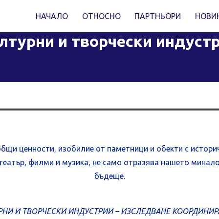
НАЧАЛО
ОТНОСНО
ПАРТНЬОРИ
НОВИ
лтурни и творчески индуст
общи ценности, изобилие от паметници и обекти с истори
и, театър, филми и музика, не само отразява нашето мина
бъдеще.
РНИ И ТВОРЧЕСКИ ИНДУСТРИИ – ИЗСЛЕДВАНЕ КООРДИНИ