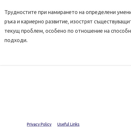
Трудностите при намирането на определени умения 
ръка и кариерно развитие, изострят съществуващит
текущ проблем, особено по отношение на способно
подходи.
Privacy Policy
Useful Links