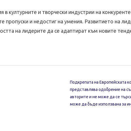
в културните и творчески индустрии на конкурентен
е пропуски и недостиг на умения. Развитието на ли
стта на лидерите да се адаптират към новите тенде
Подкрепата на Европейската ко
представлява одобрение на съ
авторите и не може да се търс
може да бъде използвана за и