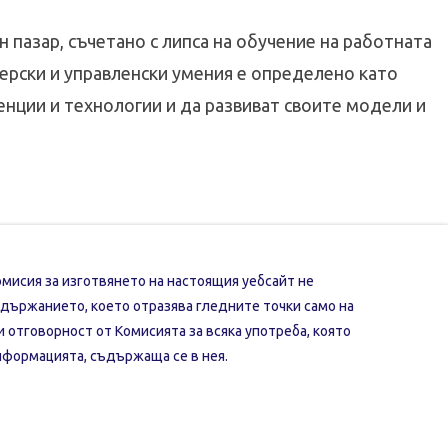
 пазар, съчетано с липса на обучение на работната
дерски и управленски умения е определено като
нции и технологии и да развиват своите модели и
мисия за изготвянето на настоящия уебсайт не
държанието, което отразява гледните точки само на
и отговорност от Комисията за всяка употреба, която
нформацията, съдържаща се в нея.