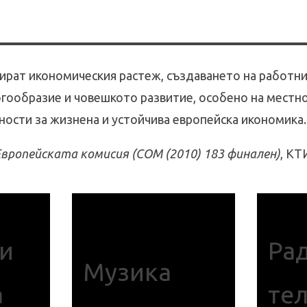
ират икономическия растеж, създаването на работни
гообразие и човешкото развитие, особено на местно
ости за жизнена и устойчива европейска икономика.
Европейската комисия (COM (2010) 183 финален)
, КТ
и
Ра
Музика
а
те