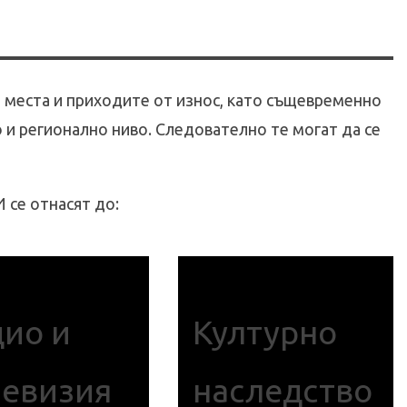
 места и приходите от износ, като същевременно
 и регионално ниво. Следователно те могат да се
И се отнасят до:
дио и
Културно
левизия
наследство