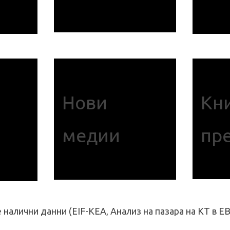
Кни
Нови
пр
медии
налични данни (EIF-KEA, Анализ на пазара на КТ в ЕВ