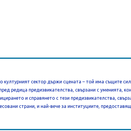
то културният сектор държи сцената – той има същите сил
 пред редица предизвикателства, свързани с уменията, ко
цирането и справянето с тези предизвикателства, свърза
есовани страни, и най-вече за институциите, предоставя