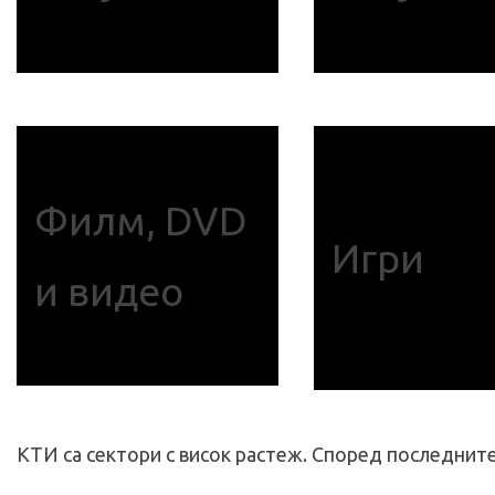
Филм, DVD
Игри
и видео
КТИ са сектори с висок растеж. Според последните 