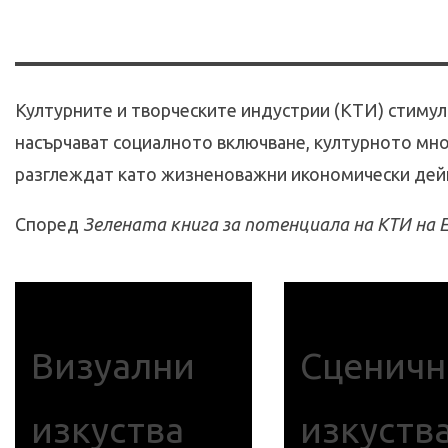
Културните и творческите индустрии (КТИ) стимул
насърчават социалното включване, културното мно
разглеждат като жизненоважни икономически дейн
Според
Зелената книга за потенциала на КТИ на 
Визуални
Сценичн
изкуства
изкуств