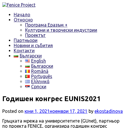
Skip
to
Начало
content
Относно
Програма Еразъм +
Културни и творчески индустрии
Проектът
Партньори
Новини и събития
Контакти
Български
English
Български
Română
Português
Ελληνικά
Српски
Годишен конгрес EUNIS2021
Posted on
юни 1, 2021
ноември 17, 2021
by
ekostadinova
Гръцката мрежа на университетите (GUnet), партньор
по проекта FENICE, организира годишен конгрес