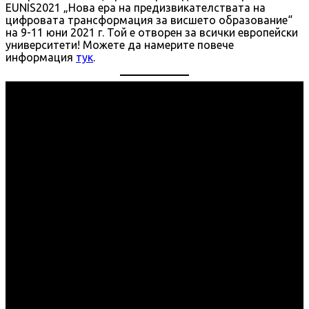
EUNIS2021 „Нова ера на предизвикателствата на
цифровата трансформация за висшето образование“
на 9-11 юни 2021 г. Той е отворен за всички европейски
университети! Можете да намерите повече
информация
тук
.
Годишен конгрес „Нова ера на
предизвикателствата на цифровата
трансформация за висшето образование“