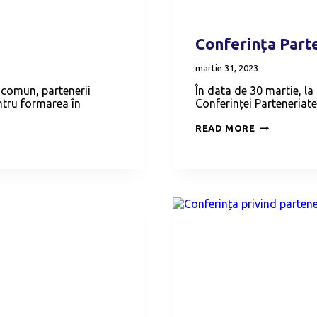
Conferința Part
martie 31, 2023
 comun, partenerii
În data de 30 martie, la
ntru formarea în
Conferinței Parteneriate
CONFERINȚ
READ MORE
PARTENERIA
CREATIVE
–
ROMÂNIA