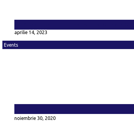
Al 4-lea buletin informativ FENICE este OU
aprilie 14, 2023
Events
Prima reuniune a partenerilor
noiembrie 30, 2020