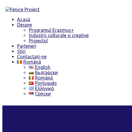
Skip
to
content
Acasă
Despre
Programul Erasmus+
Industrii culturale și creative
Proiectul
Parteneri
Știri
Contactați-ne
Română
English
Български
Română
Português
Ελληνικά
Српски