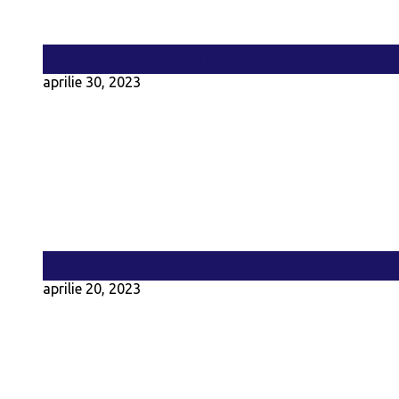
Program de studiu intensiv
aprilie 30, 2023
Pilotarea rezultatelor FENICE
aprilie 20, 2023