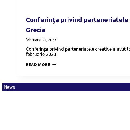
Conferința privind parteneriatele 
Grecia
februarie 21, 2023
Conferința privind parteneriatele creative a avut l
februarie 2023.
CONFERINȚA
READ MORE
PRIVIND
PARTENERIATELE
CREATIVE
–
GRECIA
News