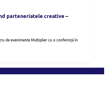
nd parteneriatele creative –
tru de evenimente Multiplier cu o conferință în
A
TELE