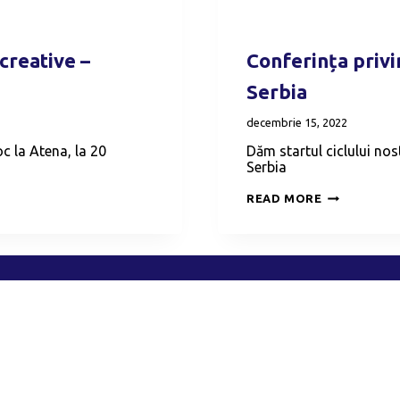
creative –
Conferința privi
Serbia
decembrie 15, 2022
oc la Atena, la 20
Dăm startul ciclului nos
Serbia
CONFERINȚ
READ MORE
PRIVIND
PARTENERIA
CREATIVE
–
SERBIA