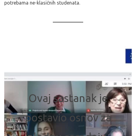
potrebama ne-klasičnih studenata.
Ovaj sastanak je
postavio osnov za