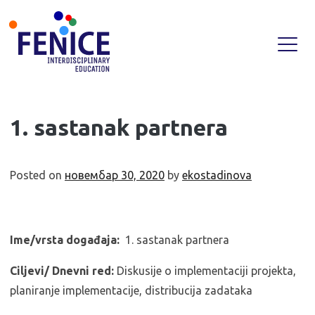
Skip
1. sastanak partnera
to
content
Posted on
новембар 30, 2020
by
ekostadinova
Ime/vrsta događaja:
1. sastanak partnera
Ciljevi/ Dnevni red:
Diskusije o implementaciji projekta,
planiranje implementacije, distribucija zadataka