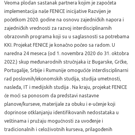
Veoma plodan sastanak partnera kojim je započeta
implementacija naše FENICE inicijative Razvijen je
početkom 2020. godine na osnovu zajedničkih napora i
zajedničkih vrednosti za razvoj interdisciplinarnih
obrazovnih programa koji su u saglasnosti sa potrebama
KKI. Projekat FENICE je konačno počeo sa radom. U
naredna 24 meseca (od 1. novembra 2020 do 31. oktobra
2022.) skup međunarodnih stručnjaka iz Bugarske, Grčke,
Portugalije, Srbije i Rumunije omogućiće interdisciplinarni
rad poslovnih/ekonomskih studija, studija umetnosti,
nasleđa, IT i medijskih studija . Na kraju, projekat FENICE
će moći sa ponosom da predstavi nastavne
planove/kurseve, materijale za obuku i e-učenje koji
doprinose otklanjanju identifikovanih nedostataka u
veštinama i pružaju mogućnosti za uvođenje i
tradicionalnih i celoživotnih kurseva, prilagođenih