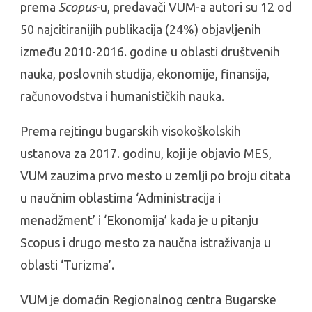
prema
Scopus
-u, predavači VUM-a autori su 12 od
50 najcitiranijih publikacija (24%) objavljenih
između 2010-2016. godine u oblasti društvenih
nauka, poslovnih studija, ekonomije, finansija,
računovodstva i humanističkih nauka.
Prema rejtingu bugarskih visokoškolskih
ustanova za 2017. godinu, koji je objavio MES,
VUM zauzima prvo mesto u zemlji po broju citata
u naučnim oblastima ‘Administracija i
menadžment’ i ‘Ekonomija’ kada je u pitanju
Scopus i drugo mesto za naučna istraživanja u
oblasti ‘Turizma’.
VUM je domaćin Regionalnog centra Bugarske