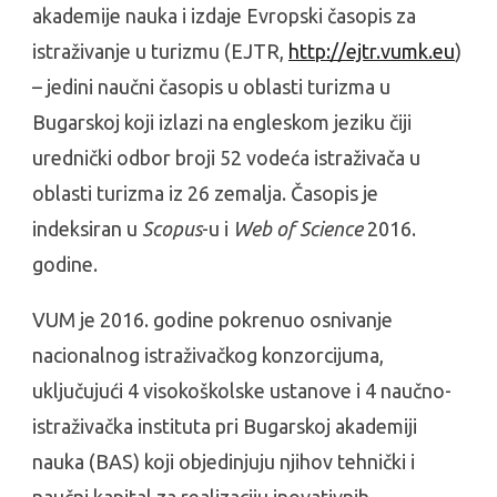
akademije nauka i izdaje Evropski časopis za
istraživanje u turizmu (EJTR,
http://ejtr.vumk.eu
)
– jedini naučni časopis u oblasti turizma u
Bugarskoj koji izlazi na engleskom jeziku čiji
urednički odbor broji 52 vodeća istraživača u
oblasti turizma iz 26 zemalja. Časopis je
indeksiran u
Scopus
-u i
Web of Science
2016.
godine.
VUM je 2016. godine pokrenuo osnivanje
nacionalnog istraživačkog konzorcijuma,
uključujući 4 visokoškolske ustanove i 4 naučno-
istraživačka instituta pri Bugarskoj akademiji
nauka (BAS) koji objedinjuju njihov tehnički i