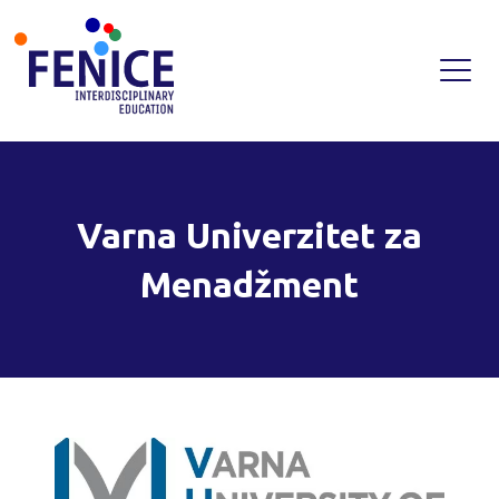
Skip
to
content
Varna Univerzitet za
Menadžment