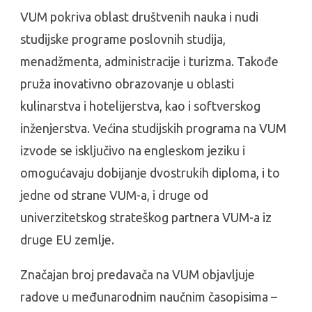
VUM pokriva oblast društvenih nauka i nudi
studijske programe poslovnih studija,
menadžmenta, administracije i turizma. Takođe
pruža inovativno obrazovanje u oblasti
kulinarstva i hotelijerstva, kao i softverskog
inženjerstva. Većina studijskih programa na VUM
izvode se isključivo na engleskom jeziku i
omogućavaju dobijanje dvostrukih diploma, i to
jedne od strane VUM-a, i druge od
univerzitetskog strateškog partnera VUM-a iz
druge EU zemlje.
Značajan broj predavača na VUM objavljuje
radove u međunarodnim naučnim časopisima –