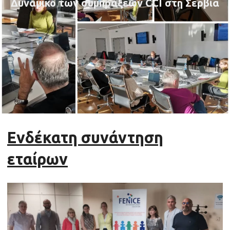
Δυναμικό των συμπράξεων CCI στη Σερβία
Ενδέκατη συνάντηση
εταίρων